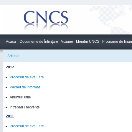
Acasa
Documente de Înfiinţare
Viziune
Membri CNCS
Programe de finan
Articole
2012
Procesul de evaluare
Pachet de informatii
Anunturi utile
Intrebari Frecvente
2011
Procesul de evaluare