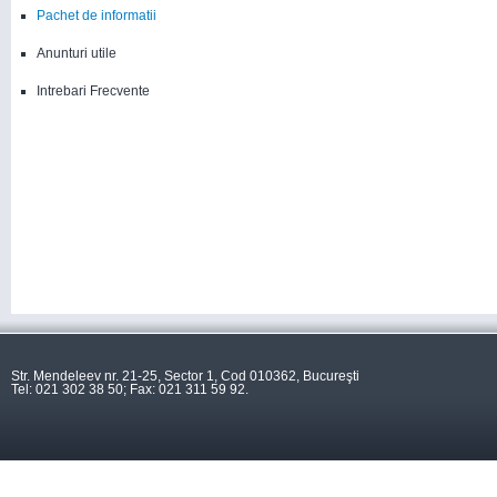
Pachet de informatii
Anunturi utile
Intrebari Frecvente
Str. Mendeleev nr. 21-25, Sector 1, Cod 010362, Bucureşti
Tel: 021 302 38 50; Fax: 021 311 59 92.