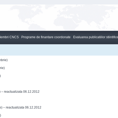
embri CNCS
Programe de finantare coordonate
Evaluarea publicatiilor stiintific
mbrie)
rie)
)
) – reactualizata 06.12.2012
e) – reactualizata 06.12.2012
)