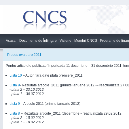
Acasa
Documente de Înfiinţare
Viziune
Membri CNCS
Programe de finan
Proces evaluare 2011
Pentru articolele publicate în perioada 11 decembrie – 31 decembrie 2011, term
Lista 10
– Autori fara date plata premiere_2011
Lista 9
- Rezultate articole_2011 (primite ianuarie 2012) – reactualizata 27.0
-
plata
2
– 23.10.2012
-
plata
1
– 30.07.2012
Lista 9
– Articole 2011 (primite ianuarie 2012)
Lista 8
– Rezultate articole_2011 (decembrie)- reactualizata 29.02.2012
-
plata 2 – 15.02.2012
-
plata
1
– 10.02.2012