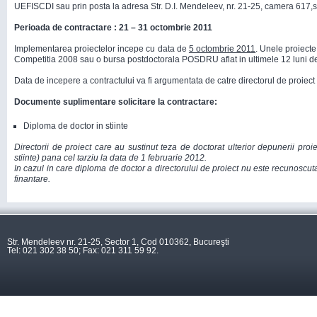
UEFISCDI sau prin posta la adresa Str. D.I. Mendeleev, nr. 21-25, camera 617,s
Perioada de contractare : 21 – 31 octombrie 2011
Implementarea proiectelor incepe cu data de
5 octombrie 2011
. Unele proiecte
Competitia 2008 sau o bursa postdoctorala POSDRU aflat in ultimele 12 luni de
Data de incepere a contractului va fi argumentata de catre directorul de proiect 
Documente suplimentare solicitare la contractare:
Diploma de doctor in stiinte
Directorii de proiect care au sustinut teza de doctorat ulterior depunerii pr
stiinte) pana cel tarziu la data de 1 februarie 2012.
In cazul in care diploma de doctor a directorului de proiect nu este recunoscu
finantare.
Str. Mendeleev nr. 21-25, Sector 1, Cod 010362, Bucureşti
Tel: 021 302 38 50; Fax: 021 311 59 92.