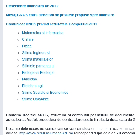
Deschidere financiara an 2012
Mesaj CNCS catre directorii de proiecte propuse spre finantare
Comunicat CNCS privind rezultatele Competitiei 2011
Matematica si Informatica
Chimie
Fizica
Stiinte Ingineresti
Stiinta materialelor
Stiintele pamantului
Biologie si Ecologie
Medicina
Biotehnologii
Stiinte Sociale si Economice
Stiinte Umaniste
Conform Deciziei ANCS, structura si continutul pachetului de documente
actualizata. Astfel, procedura de contractare poate fi reluata dupa data de 
Documentele necesare contractarii se vor completa on-line, prin accesul in pagin
adresa:
http://www.resurse-umane-cdi.ro/
reincepand dupa data de
20 octomb