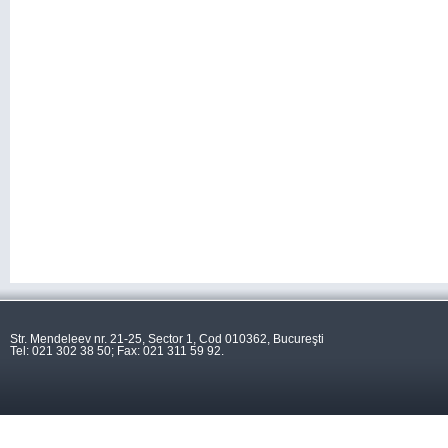
Str. Mendeleev nr. 21-25, Sector 1, Cod 010362, Bucureşti
Tel: 021 302 38 50; Fax: 021 311 59 92.