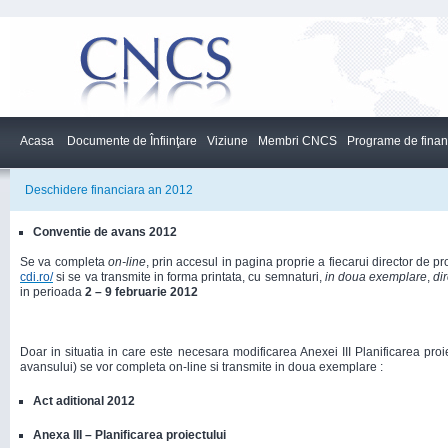
Acasa
Documente de Înfiinţare
Viziune
Membri CNCS
Programe de finan
Deschidere financiara an 2012
Conventie de avans 2012
Se va completa
on-line
, prin accesul in pagina proprie a fiecarui director de p
cdi.ro/
si se va transmite in forma printata, cu semnaturi,
in doua exemplare
,
di
in perioada
2 – 9 februarie 2012
Doar in situatia in care este necesara modificarea Anexei III Planificarea proie
avansului) se vor completa on-line si transmite in doua exemplare :
Act aditional 2012
Anexa III – Planificarea proiectului