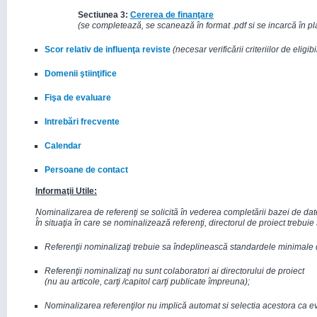
Sectiunea 3:
Cererea de finanţare
(se completează, se scanează în format .pdf si se incarcă în p
Scor relativ de influenţa reviste
(necesar verificării criteriilor de eligibi
Domenii ştiinţifice
Fişa de evaluare
Intrebări frecvente
Calendar
Persoane de contact
Informaţii Utile:
Nominalizarea de referenţi se solicită în vederea completării bazei de dat
În situaţia în care se nominalizează referenţi, directorul de proiect trebuie 
Referenţii nominalizaţi trebuie sa îndeplinească standardele minimale de
Referenţii nominalizaţi nu sunt colaboratori ai directorului de proiect
(nu au articole, carţi /capitol carţi publicate împreuna);
Nominalizarea referenţilor nu implică automat si selectia acestora ca ev