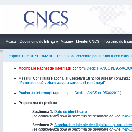
Acasa
Documente de Înfiinţare
Viziune
Membri CNCS
Programe de finan
Program RESURSE UMANE – Proiecte de cercetare pentru stimularea constituiri
Modificare Pachet de informatii
(conform
Deciziei ANCS nr. 9550/19.
Mesajul Consiliului Naţional al Cercetării Ştiinţifice adresat comunităţii s
“Pentru o nouă viziune asupra cercetarii româneşti”
Pachet de informaţii
(aprobat prin
Decizia ANCS nr. 9536/2011
)
Propunerea de proiect:
Secţiunea 1:
Date de identificare
(
se completează doar în platforma de depunere on-line,
www.ue
Sectiunea 2:
Standarde minimale de eligibilitate pentru dire
(se completează doar în platforma de depunere on-line,
www.ue