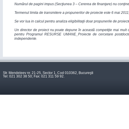
Numărul de pagini impus (Secţiunea 3 – Cererea de finanţare) nu conţine si
Termenul limita de transmitere a propunerilor de proiecte este 6 mai 2011
Se vor lua in calcul pentru analiza eligibilitaţii doar propunerile de proiec
Un director de proiect nu poate depune în această competiţie mai mult d
pentru Programul RESURSE UMANE_Proiecte de cercetare postdoctorală
independente.
Str. Mendeleev nr. 21-25, Sector 1, Cod 010362, Bucureşti
Tel: 021 302 38 50; Fax: 021 311 59 92.