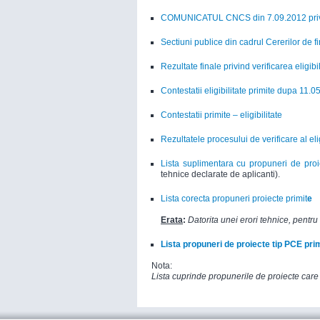
COMUNICATUL CNCS din 7.09.2012 privind
Sectiuni publice din cadrul Cererilor de f
Rezultate finale privind verificarea eligibili
Contestatii eligibilitate primite dupa 11.
Contestatii primite – eligibilitate
Rezultatele procesului de verificare al eligi
Lista suplimentara cu propuneri de proie
tehnice declarate de aplicanti).
Lista corecta propuneri proiecte primit
e
Erata
:
Datorita unei erori tehnice, pentr
Lista propuneri de proiecte tip PCE pri
Nota:
Lista cuprinde propunerile de proiecte care 