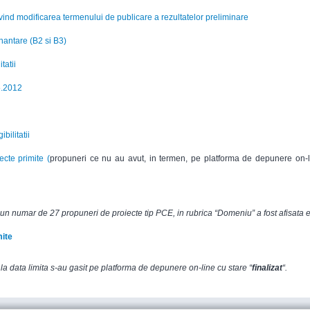
 modificarea termenului de publicare a rezultatelor preliminare
inantare (B2 si B3)
tatii
05.2012
bilitatii
cte primite (
propuneri ce nu au avut, in termen, pe platforma de depunere on-li
u un numar de 27 propuneri de proiecte tip PCE, in rubrica “Domeniu” a fost afisata
e
mite
la data limita s-au gasit pe platforma de depunere on-line cu stare “
finalizat
“.