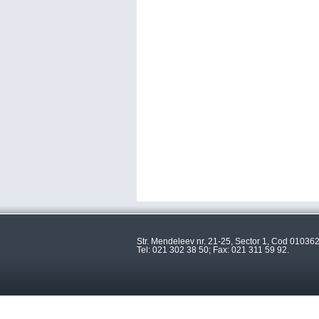
Str. Mendeleev nr. 21-25, Sector 1, Cod 010362
Tel: 021 302 38 50; Fax: 021 311 59 92.