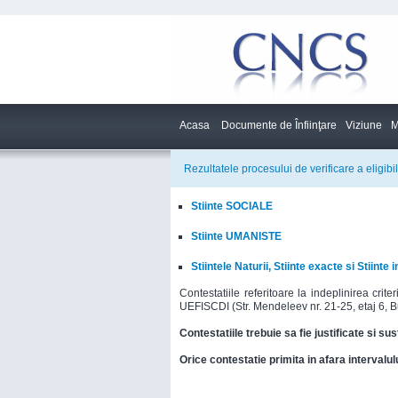
Acasa
Documente de Înfiinţare
Viziune
M
Rezultatele procesului de verificare a eligi
Stiinte SOCIALE
Stiinte UMANISTE
Stiintele Naturii, Stiinte exacte si Stiinte 
Contestatiile referitoare la indeplinirea crite
UEFISCDI (Str. Mendeleev nr. 21-25, etaj 6, B
Contestatiile trebuie sa fie justificate si 
Orice contestatie primita in afara intervalulu