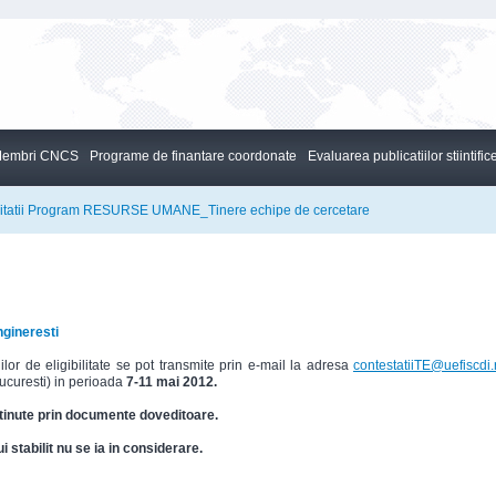
embri CNCS
Programe de finantare coordonate
Evaluarea publicatiilor stiintific
bilitatii Program RESURSE UMANE_Tinere echipe de cercetare
ingineresti
riilor de eligibilitate se pot transmite prin e-mail la adresa
contestatiiTE@uefiscdi.
ucuresti) in perioada
7-11 mai 2012.
sustinute prin documente doveditoare.
i stabilit nu se ia in considerare
.