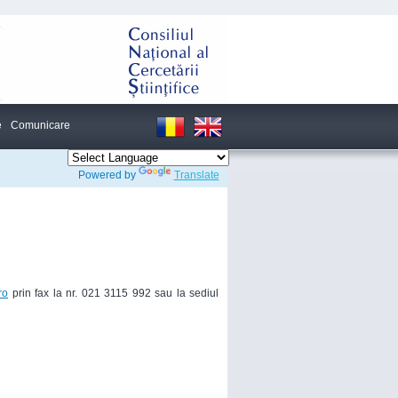
e
Comunicare
Powered by
Translate
ro
prin fax la nr. 021 3115 992 sau la sediul