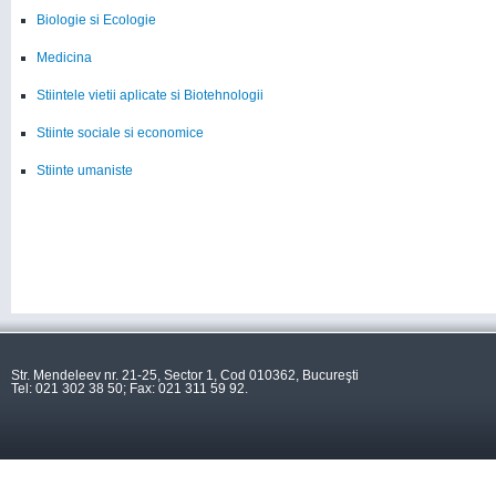
Biologie si Ecologie
Medicina
Stiintele vietii aplicate si Biotehnologii
Stiinte sociale si economice
Stiinte umaniste
Str. Mendeleev nr. 21-25, Sector 1, Cod 010362, Bucureşti
Tel: 021 302 38 50; Fax: 021 311 59 92.