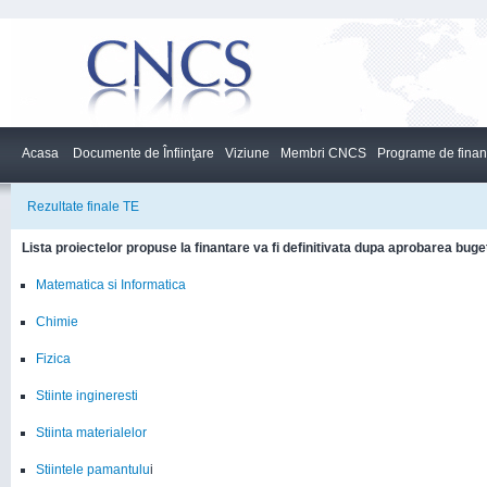
Acasa
Documente de Înfiinţare
Viziune
Membri CNCS
Programe de finan
Rezultate finale TE
Lista proiectelor propuse la finantare va fi definitivata dupa aprobarea buge
Matematica si Informatica
Chimie
Fizica
Stiinte ingineresti
Stiinta materialelor
Stiintele pamantulu
i