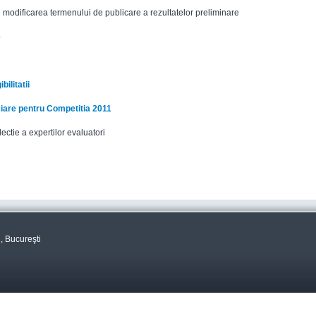
d modificarea termenului de publicare a rezultatelor preliminare
e
bilitatii
ciare pentru Competitia 2011
ectie a expertilor evaluatori
, Bucureşti