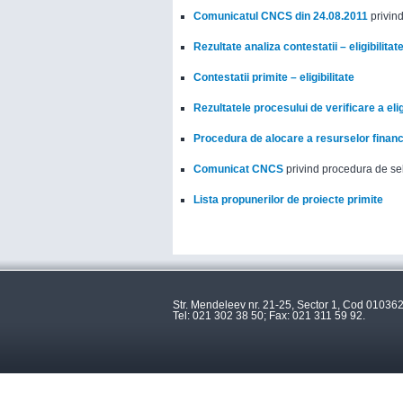
Comunicatul CNCS din 24.08.2011
privin
Rezultate analiza contestatii – eligibilitat
Contestatii primite – eligibilitate
Rezultatele procesului de verificare a eligi
Procedura de alocare a resurselor finan
Comunicat CNCS
privind procedura de sel
Lista propunerilor de proiecte primite
Str. Mendeleev nr. 21-25, Sector 1, Cod 010362
Tel: 021 302 38 50; Fax: 021 311 59 92.