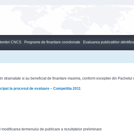
embri CNCS
Programe de finantare coordonate
Evaluarea publicatiilor stiintific
din strainatate si au beneficiat de finantare maxima, conform exceptiei din Pachetul 
ticipat la procesul de evaluare – Competitia 2011
d modificarea termenului de publicare a rezultatelor preliminare