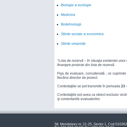
Biologie si ecologie
Medicina
Biotehnologii
Stiinte sociale si economice
Stiinte umaniste
*Lista de rezervă – în situaţia existentei uno
finanţare proiecte din lista de rezervă.
Fişa de evaluare, concatenată , ce cuprinde p
fiecărui director de proiect.
Contestaţiile se pot transmite în perioada
23 
Contestaţiile pot avea ca obiect exclusiv vici
şi comentariile evaluatorilor.
Str. Mendeleev nr. 21-25, Sector 1, Cod 010362