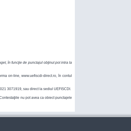
t, în funcţie de punctajul obţinut pot intra la
rma on-line, www.uefiscdi-direct.ro, în contul
r. 021 3071919, sau direct la sediul UEFISCDI.
 Contestaţiile nu pot avea ca obiect punctajele