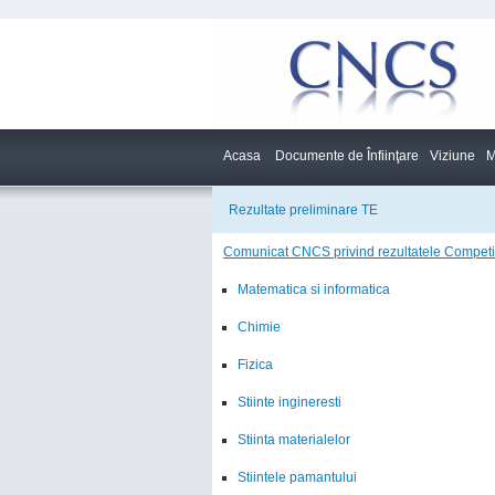
Acasa
Documente de Înfiinţare
Viziune
M
Rezultate preliminare TE
Comunicat CNCS privind rezultatele Competi
Matematica si informatica
Chimie
Fizica
Stiinte ingineresti
Stiinta materialelor
Stiintele pamantului