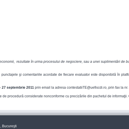
r economii, rezultate în urma procesului de negociere, sau a unei suplimentări de buge
unctajele şi comentariile acordate de fiecare evaluator este disponibilă în platfo
– 27 septembrie 2011
prin email la adresa contestatiiTE@uefiscdi.ro, prin fax la n
ile de procedură considerate nonconforme cu precizările din pachetul de informaţii.
, Bucureşti