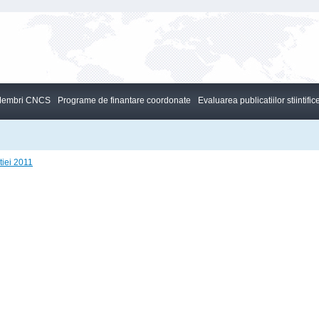
embri CNCS
Programe de finantare coordonate
Evaluarea publicatiilor stiintific
tiei 2011