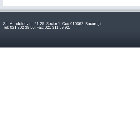
Str. Mendeleev nr. 21-25, Sector 1, Cod 010362, Bucureşti
Tel: 021 302 38 50; Fax: 021 311 59 92.