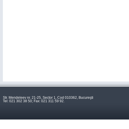
Str. Mendeleev nr. 21-25, Sector 1, Cod 010362, Bucureşti
Tel: 021 302 38 50; Fax: 021 311 59 92.